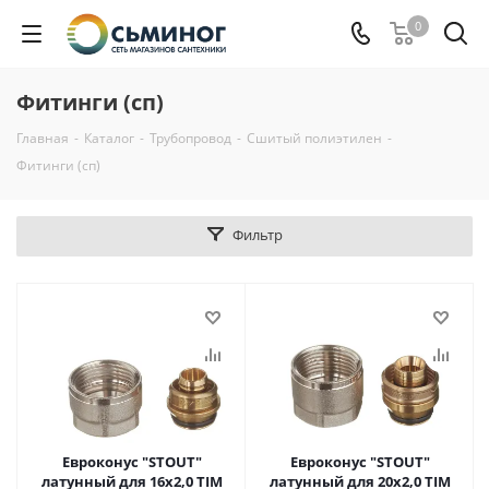
0
Фитинги (сп)
Главная
-
Каталог
-
Трубопровод
-
Сшитый полиэтилен
-
Фитинги (сп)
Фильтр
Евроконус "STOUT"
Евроконус "STOUT"
латунный для 16х2,0 TIM
латунный для 20х2,0 TIM