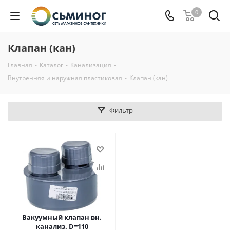
0
Клапан (кан)
Главная
-
Каталог
-
Канализация
-
Внутренняя и наружная пластиковая
-
Клапан (кан)
Фильтр
Вакуумный клапан вн.
канализ. D=110