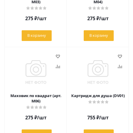
М03)
М04)
275
₽
/шт
275
₽
/шт
В корзину
В корзину
Маховик по квадрат (арт.
Картридж для душа (DV01)
М06)
275
₽
/шт
755
₽
/шт