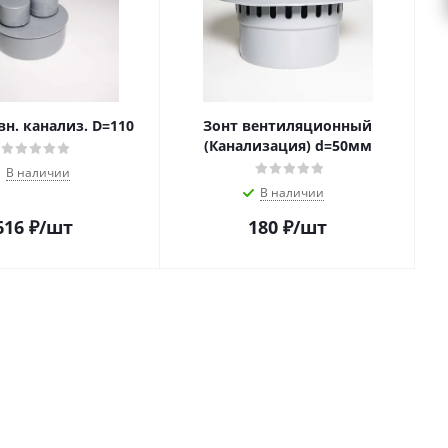
вн. канализ. D=110
Зонт вентиляционный
(Канализация) d=50мм
В наличии
В наличии
616
₽
/шт
180
₽
/шт