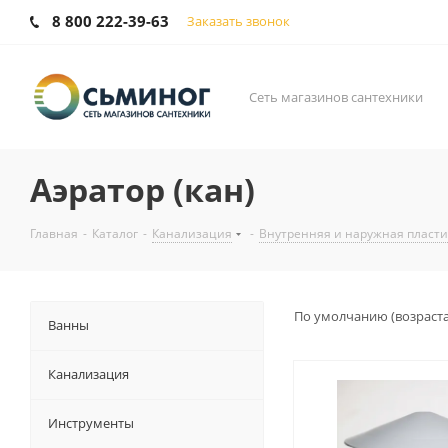
8 800 222-39-63
Заказать звонок
Сеть магазинов сантехники
Аэратор (кан)
Главная
-
Каталог
-
Канализация
-
Внутренняя и наружная пласт
По умолчанию (возраст
Ванны
Канализация
Инструменты