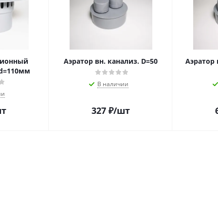
ционный
Аэратор вн. канализ. D=50
Аэратор 
 d=110мм
В наличии
ии
шт
327
₽
/шт