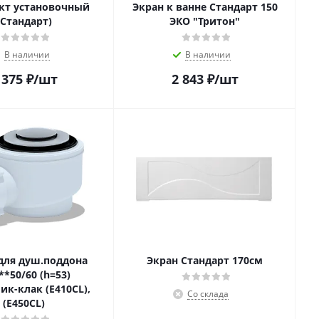
кт установочный
Экран к ванне Стандарт 150
(Стандарт)
ЭКО "Тритон"
В наличии
В наличии
 375
₽
/шт
2 843
₽
/шт
для душ.поддона
Экран Стандарт 170см
**50/60 (h=53)
ик-клак (E410CL),
Со склада
(E450CL)