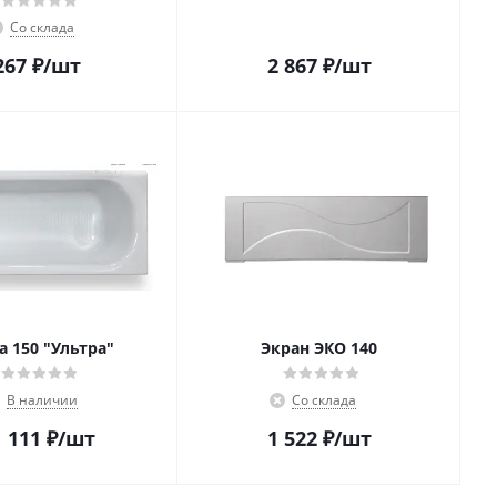
Со склада
267
₽
/шт
2 867
₽
/шт
а 150 "Ультра"
Экран ЭКО 140
В наличии
Со склада
 111
₽
/шт
1 522
₽
/шт