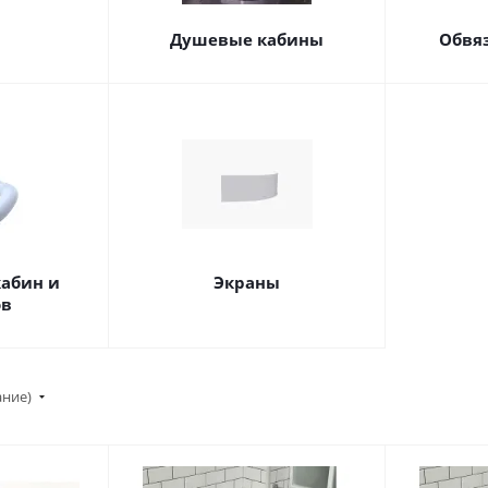
Душевые кабины
Обвя
абин и
Экраны
ов
ание)