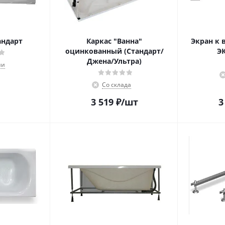
андарт
Каркас "Ванна"
Экран к 
оцинкованный (Стандарт/
Э
Джена/Ультра)
ии
Со склада
3 519
₽
/шт
3