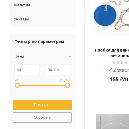
Фильтры
Унитазы
Фильтр по параметрам
Пробка для ван
резинов
Цена
В налич
155
₽
/
94
34 318
Сбросить