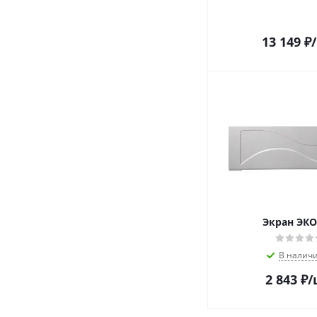
13 149
₽
Экран ЭКО
В налич
2 843
₽
/