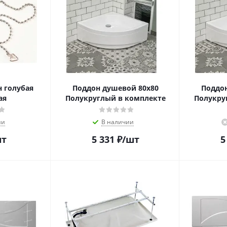
н голубая
Поддон душевой 80х80
Поддон
ая
Полукруглый в комплекте
Полукру
ии
В наличии
шт
5 331
₽
/шт
5