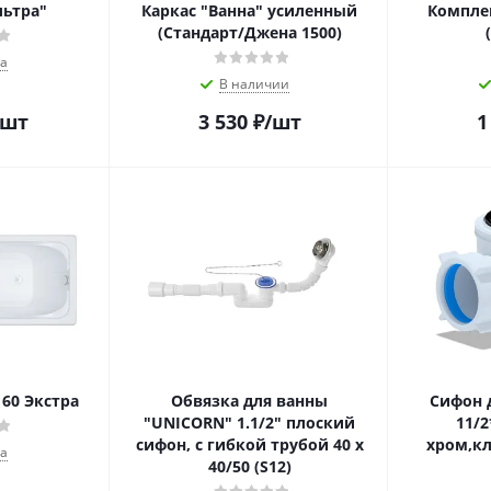
льтра"
Каркас "Ванна" усиленный
Компле
(Стандарт/Джена 1500)
да
В наличии
/шт
3 530
₽
/шт
1
160 Экстра
Обвязка для ванны
Сифон 
"UNICORN" 1.1/2" плоский
11/2
сифон, с гибкой трубой 40 х
хром,кл
да
40/50 (S12)