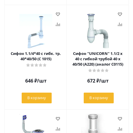
Сифон 1.1/4*40 с гибк. тр.
Сифон "UNICORN" 1.1/2 х
40*40/50 (С 1015)
40 с гибкой трубой 40 х
40/50 (А220) (аналог C0115)
646
₽
/шт
672
₽
/шт
В корзину
В корзину