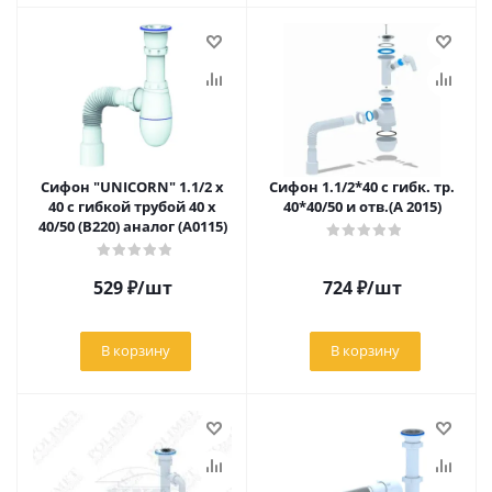
Сифон "UNICORN" 1.1/2 х
Сифон 1.1/2*40 с гибк. тр.
40 с гибкой трубой 40 х
40*40/50 и отв.(А 2015)
40/50 (B220) аналог (А0115)
529
₽
/шт
724
₽
/шт
В корзину
В корзину