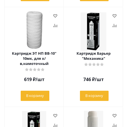
Картридж ЭТ НП ВВ-10"
Картридж Барьер
10мк, для х/
"Механика"
в,намоточный
619
₽
/шт
746
₽
/шт
В корзину
В корзину