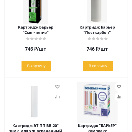
Картридж Барьер
Картридж Барьер
"Смягчение"
"Посткарбон"
746
₽
/шт
746
₽
/шт
В корзину
В корзину
Картридж ЭТ ПП ВВ-20"
Картридж "БАРЬЕР"
10мк, для х/в,вспененный
комплекс