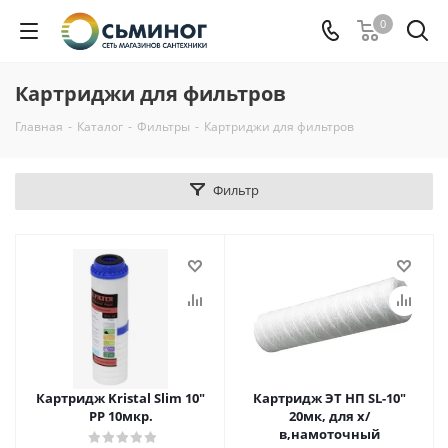
0
Картриджи для фильтров
Главная
-
Каталог
-
Фильтры
-
Картриджи для фильтров
Фильтр
Картридж Kristal Slim 10"
Картридж ЭТ НП SL-10"
PР 10мкр.
20мк, для х/
в,намоточный