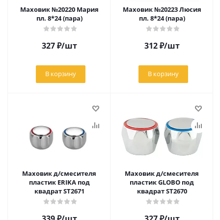
Маховик №20220 Мария
Маховик №20223 Люсия
пл. 8*24 (пара)
пл. 8*24 (пара)
327
₽
/шт
312
₽
/шт
В корзину
В корзину
Маховик д/смесителя
Маховик д/смесителя
пластик ERIKA под
пластик GLOBO под
квадрат ST2671
квадрат ST2670
339
₽
/шт
327
₽
/шт