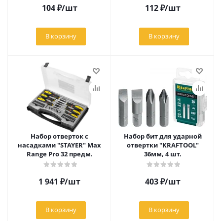
104
₽
/шт
112
₽
/шт
В корзину
В корзину
Набор отверток с
Набор бит для ударной
насадками "STAYER" Max
отвертки "KRAFTOOL"
Range Pro 32 предм.
36мм, 4 шт.
1 941
₽
/шт
403
₽
/шт
В корзину
В корзину